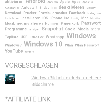
Android
aktivieren
Apple
Apps
Anrufen
Apps für
deaktivieren
Autostart
Bildschirm
Autofahrer
Display
Download
Drucker
Entwicklermodus
Facebook
Instagram
installieren
iOS
iPhone
iso
Mac
Installation
Lustig
Monitor
Passwort
Musik
neu installieren
Nummer
Papierkorb
Snapchat
Programme
Social Media
Story
reinigen
Windows
Whatsapp
Topliste
USB
USB-STICK
Windows 10
Windows7
Wlan
Wlan Passwort
YouTube
ändern
VORGESCHLAGEN
Windows Bildschirm drehen mehrere
Bildschirme
*AFFILIATE LINK