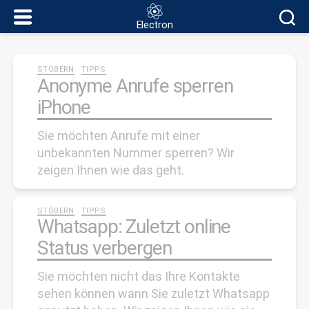
Electron
Electron
Kategorien
STÖBERN
TIPPS
Anonyme Anrufe sperren
iPhone
Sie möchten Anrufe mit einer
unbekannten Nummer sperren? Wir
zeigen Ihnen wie das geht.
Kategorien
STÖBERN
TIPPS
Whatsapp: Zuletzt online
Status verbergen
Sie möchten nicht das Ihre Kontakte
sehen können wann Sie zuletzt Whatsapp