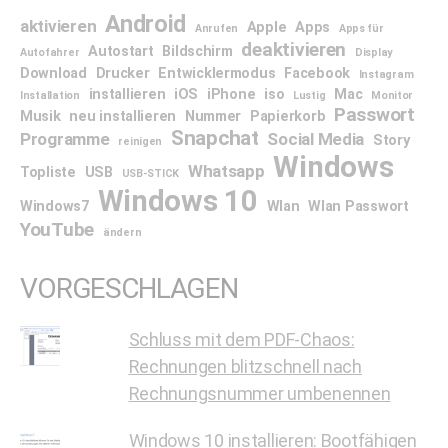
Android
aktivieren
Apple
Apps
Anrufen
Apps für
deaktivieren
Autostart
Bildschirm
Autofahrer
Display
Download
Drucker
Entwicklermodus
Facebook
Instagram
installieren
iOS
iPhone
iso
Mac
Installation
Lustig
Monitor
Passwort
Musik
neu installieren
Nummer
Papierkorb
Snapchat
Programme
Social Media
Story
reinigen
Windows
Whatsapp
Topliste
USB
USB-STICK
Windows 10
Windows7
Wlan
Wlan Passwort
YouTube
ändern
VORGESCHLAGEN
Schluss mit dem PDF-Chaos:
Rechnungen blitzschnell nach
Rechnungsnummer umbenennen
Windows 10 installieren: Bootfähigen