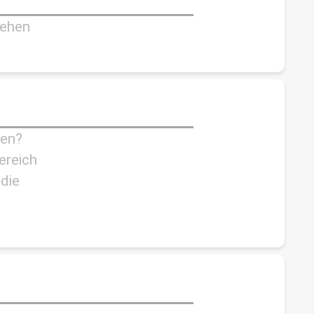
sehen
sen?
ereich
die