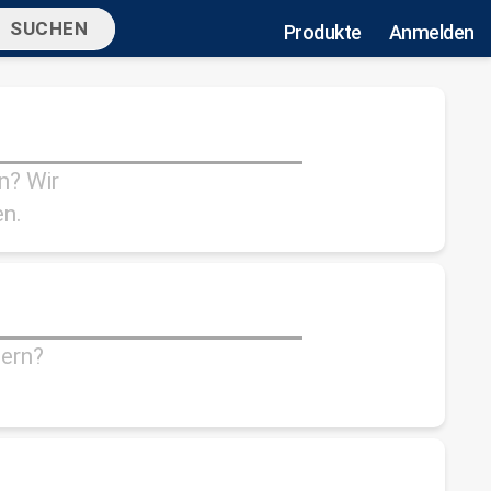
Produkte
Anmelden
n? Wir
en.
dern?