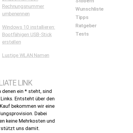
Stöbern
Rechnungsnummer
Wunschliste
umbenennen
Tipps
Ratgeber
Windows 10 installieren:
Tests
Bootfähigen USB-Stick
erstellen
Lustige WLAN Namen
LIATE LINK
n denen ein * steht, sind
e Links. Entsteht über den
n Kauf bekommen wir eine
lungsprovision. Dabei
en keine Mehrkosten und
rstützt uns damit.