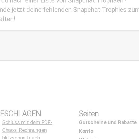
 du nach einer Liste von Snapchat Trophäen?
inde jetzt deine fehlenden Snapchat Trophies zu
alten!
ESCHLAGEN
Seiten
Schluss mit dem PDF-
Gutscheine und Rabatte
Chaos: Rechnungen
Konto
blitzschnell nach