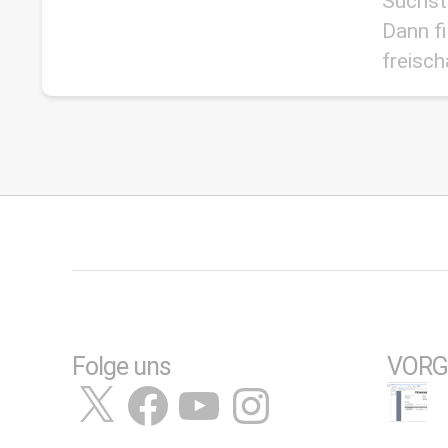
Suchst
Dann f
freisch
Folge uns
VORG
X
Facebook
YouTube
Instagram