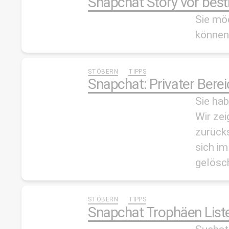
Snapchat Story vor bes
Sie mö
können?
STÖBERN
TIPPS
Snapchat: Privater Bere
Sie hab
Wir zei
zurück
sich im
gelösc
STÖBERN
TIPPS
Snapchat Trophäen List