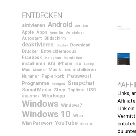
ENTDECKEN
Android
aktivieren
Anrufen
Apple
Apps
Apps für
Autofahrer
Autostart
Bildschirm
deaktivieren
Download
Display
Drucker
Entwicklermodus
Facebook
Instagram
Installation
installieren
iOS
iPhone
iso
Lustig
Mac
Musik
neu installieren
Monitor
Passwort
Nummer
Papierkorb
Snapchat
Programme
*AFFI
reinigen
Social Media
Story
Topliste
USB
Links, a
Whatsapp
USB-STICK
Affiliat
Windows
Windows7
Link ei
Windows 10
Vermitt
Wlan
YouTube
entsteh
Wlan Passwort
ändern
du unte