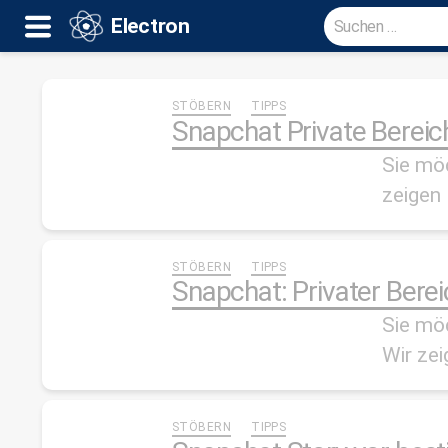
Suche
Electron
nach:
Electron
STÖBERN
TIPPS
Snapchat Private Bereich
Sie mö
zeigen 
STÖBERN
TIPPS
Snapchat: Privater Bere
Sie möc
Wir zei
STÖBERN
TIPPS