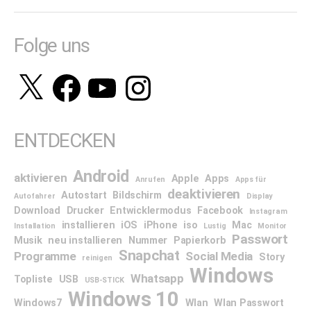
Folge uns
X
Facebook
YouTube
Instagram
ENTDECKEN
Android
aktivieren
Apple
Apps
Anrufen
Apps für
deaktivieren
Autostart
Bildschirm
Autofahrer
Display
Download
Drucker
Entwicklermodus
Facebook
Instagram
installieren
iOS
iPhone
iso
Mac
Installation
Lustig
Monitor
Passwort
Musik
neu installieren
Nummer
Papierkorb
Snapchat
Programme
Social Media
Story
reinigen
Windows
Whatsapp
Topliste
USB
USB-STICK
Windows 10
Windows7
Wlan
Wlan Passwort