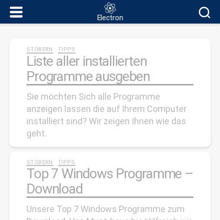
Electron
Electron
Kategorien
STÖBERN
TIPPS
Liste aller installierten
Programme ausgeben
Sie möchten Sich alle Programme
anzeigen lassen die auf Ihrem Computer
installiert sind? Wir zeigen Ihnen wie das
geht.
Kategorien
STÖBERN
TIPPS
Top 7 Windows Programme –
Download
Unsere Top 7 Windows Programme zum