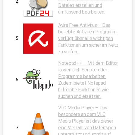
4
Dateien erstellen und
umfassend bearbeiten.
Avira Free Antivirus – Das
beliebte Antiviren Programm
5
verfügt über alle wichtigen
Funktionen um sicher im Netz
zu surfen.
Notepad++ – Mit dem Editor
lassen sich Scripte oder
Programme bearbeiten.
6
Zudem bietet Notepad
hilfreiche Funktionen wie
suchen und ersetzen.
VLC Media Player – Das
besondere an dem VLC
Media Player ist das dieser
7
eine Vielzahl von Dateitypen
unterstützt und somit auf