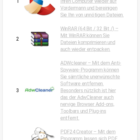
1
Ihren Computer wieder auf
Vordermann und bereinigen
Sie Ihn von unnötigen Dateien.
WinRAR (64 Bit / 32 Bit /) –
Mit WinRAR können Sie
2
Dateien komprimieren und
auch wieder entpacken.
ADWcleaner – Mit dem Anti-
Spyware-Programm können
Sie sämtliche unerwünschte
Software entfernen.
3
Besonders nützlich ist hier
das der AdwCleaner auch
nervige Browser Add-ons,
Toolbars und Plug-ins
entfernt.
PDF24 Creator – Mit dem
Programm lassen sich PDF