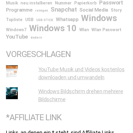
Passwort
Musik
neu installieren
Nummer
Papierkorb
Snapchat
Programme
Social Media
Story
reinigen
Windows
Whatsapp
Topliste
USB
USB-STICK
Windows 10
Windows7
Wlan
Wlan Passwort
YouTube
ändern
VORGESCHLAGEN
YouTube Musik und Videos kostenlos
downloaden und umwandeln
Windows Bildschirm drehen mehrere
Bildschirme
*AFFILIATE LINK
Links, an denen ein * steht, sind Affiliate Links.