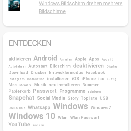
Windows Bildschirm drehen mehrere
Bildschirme
ENTDECKEN
Android
aktivieren
Apple
Apps
Anrufen
Apps für
deaktivieren
Autostart
Bildschirm
Autofahrer
Display
Download
Drucker
Entwicklermodus
Facebook
installieren
iOS
iPhone
iso
Instagram
Installation
Lustig
Mac
Musik
neu installieren
Nummer
Monitor
Passwort
Programme
Papierkorb
reinigen
Snapchat
Social Media
Story
Topliste
USB
Windows
Whatsapp
Windows7
USB-STICK
Windows 10
Wlan
Wlan Passwort
YouTube
ändern