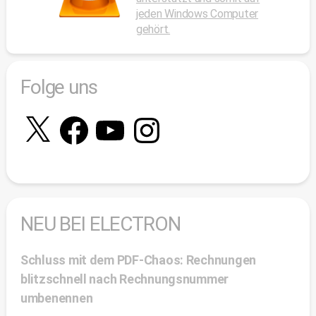
jeden Windows Computer
gehört.
Folge uns
X
Facebook
YouTube
Instagram
NEU BEI ELECTRON
Schluss mit dem PDF-Chaos: Rechnungen
blitzschnell nach Rechnungsnummer
umbenennen