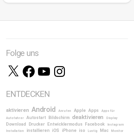
Folge uns
X
Facebook
YouTube
Instagram
ENTDECKEN
Android
aktivieren
Apple
Apps
Anrufen
Apps für
deaktivieren
Autostart
Bildschirm
Autofahrer
Display
Download
Drucker
Entwicklermodus
Facebook
Instagram
installieren
iOS
iPhone
iso
Mac
Installation
Lustig
Monitor