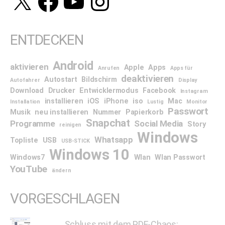
ENTDECKEN
Android
aktivieren
Apple
Apps
Anrufen
Apps für
deaktivieren
Autostart
Bildschirm
Autofahrer
Display
Download
Drucker
Entwicklermodus
Facebook
Instagram
installieren
iOS
iPhone
iso
Mac
Installation
Lustig
Monitor
Passwort
Musik
neu installieren
Nummer
Papierkorb
Snapchat
Programme
Social Media
Story
reinigen
Windows
Whatsapp
Topliste
USB
USB-STICK
Windows 10
Windows7
Wlan
Wlan Passwort
YouTube
ändern
VORGESCHLAGEN
Schluss mit dem PDF-Chaos: