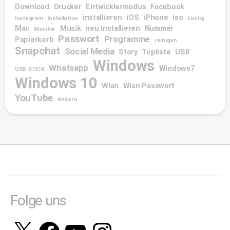
Download
Drucker
Entwicklermodus
Facebook
installieren
iOS
iPhone
iso
Instagram
Installation
Lustig
Mac
Musik
neu installieren
Nummer
Monitor
Passwort
Programme
Papierkorb
reinigen
Snapchat
Social Media
Story
Topliste
USB
Windows
Whatsapp
Windows7
USB-STICK
Windows 10
Wlan
Wlan Passwort
YouTube
ändern
Folge uns
X
Facebook
YouTube
Instagram