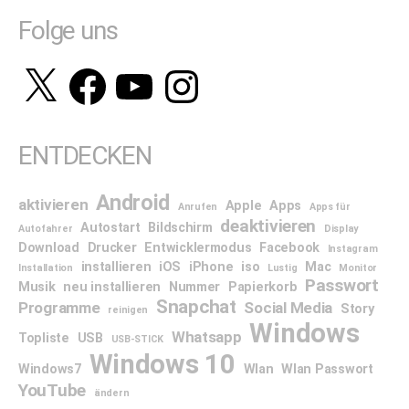
Folge uns
X
Facebook
YouTube
Instagram
ENTDECKEN
Android
aktivieren
Apple
Apps
Anrufen
Apps für
deaktivieren
Autostart
Bildschirm
Autofahrer
Display
Download
Drucker
Entwicklermodus
Facebook
Instagram
installieren
iOS
iPhone
iso
Mac
Installation
Lustig
Monitor
Passwort
Musik
neu installieren
Nummer
Papierkorb
Snapchat
Programme
Social Media
Story
reinigen
Windows
Whatsapp
Topliste
USB
USB-STICK
Windows 10
Windows7
Wlan
Wlan Passwort
YouTube
ändern