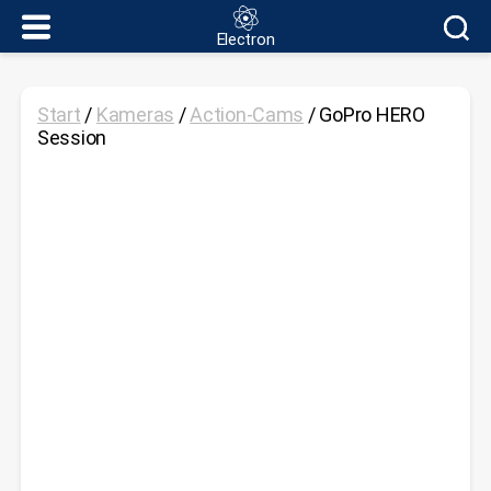
Electron
Electron
Start
/
Kameras
/
Action-Cams
/ GoPro HERO
Session