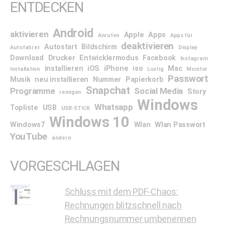
ENTDECKEN
Android
aktivieren
Apple
Apps
Anrufen
Apps für
deaktivieren
Autostart
Bildschirm
Autofahrer
Display
Download
Drucker
Entwicklermodus
Facebook
Instagram
installieren
iOS
iPhone
iso
Mac
Installation
Lustig
Monitor
Passwort
Musik
neu installieren
Nummer
Papierkorb
Snapchat
Programme
Social Media
Story
reinigen
Windows
Whatsapp
Topliste
USB
USB-STICK
Windows 10
Windows7
Wlan
Wlan Passwort
YouTube
ändern
VORGESCHLAGEN
Schluss mit dem PDF-Chaos:
Rechnungen blitzschnell nach
Rechnungsnummer umbenennen