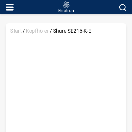
Electron
Electron
Start
/
Kopfhörer
/ Shure SE215-K-E