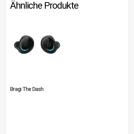
Ähnliche Produkte
Bragi The Dash
JETZT BEI
JETZT BEI
AMAZON
AMAZON
ANSEHEN
ANSEHEN