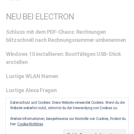
NEU BEI ELECTRON
Schluss mit dem PDF-Chaos: Rechnungen
blitzschnell nach Rechnungsnummer umbenennen
Windows 10 installieren: Bootfähigen USB-Stick
erstellen
Lustige WLAN Namen
Lustige Alexa Fragen
Datenschutz und Cookies: Diese Website verwendet Cookies. Wenn du die
Zwischenablage unter Windows 10 aktivieren: Eine
Website weiterhin nutzt, stimmst du der Verwendung von Cookies zu.
Schritt-für-Schritt-Anleitung
Weitere Informationen, beispielsweise zur Kontrolle von Cookies, findest du
hier:
Cookie-Richtlinie