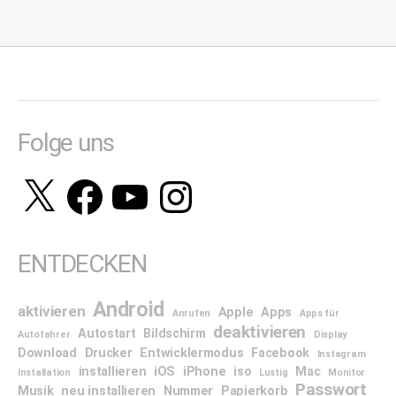
Folge uns
X
Facebook
YouTube
Instagram
ENTDECKEN
Android
aktivieren
Apple
Apps
Anrufen
Apps für
deaktivieren
Autostart
Bildschirm
Autofahrer
Display
Download
Drucker
Entwicklermodus
Facebook
Instagram
installieren
iOS
iPhone
iso
Mac
Installation
Lustig
Monitor
Passwort
Musik
neu installieren
Nummer
Papierkorb