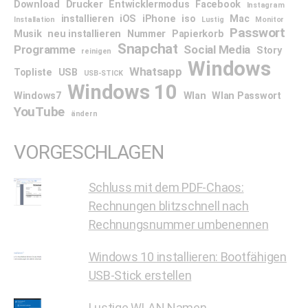
Download
Drucker
Entwicklermodus
Facebook
Instagram
installieren
iOS
iPhone
iso
Mac
Installation
Lustig
Monitor
Passwort
Musik
neu installieren
Nummer
Papierkorb
Snapchat
Programme
Social Media
Story
reinigen
Windows
Whatsapp
Topliste
USB
USB-STICK
Windows 10
Windows7
Wlan
Wlan Passwort
YouTube
ändern
VORGESCHLAGEN
Schluss mit dem PDF-Chaos:
Rechnungen blitzschnell nach
Rechnungsnummer umbenennen
Windows 10 installieren: Bootfähigen
USB-Stick erstellen
Lustige WLAN Namen