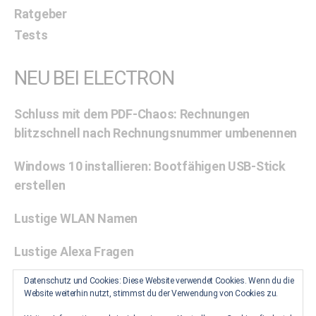
Ratgeber
Tests
NEU BEI ELECTRON
Schluss mit dem PDF-Chaos: Rechnungen
blitzschnell nach Rechnungsnummer umbenennen
Windows 10 installieren: Bootfähigen USB-Stick
erstellen
Lustige WLAN Namen
Lustige Alexa Fragen
Datenschutz und Cookies: Diese Website verwendet Cookies. Wenn du die
Zwischenablage unter Windows 10 aktivieren: Eine
Website weiterhin nutzt, stimmst du der Verwendung von Cookies zu.
Schritt-für-Schritt-Anleitung