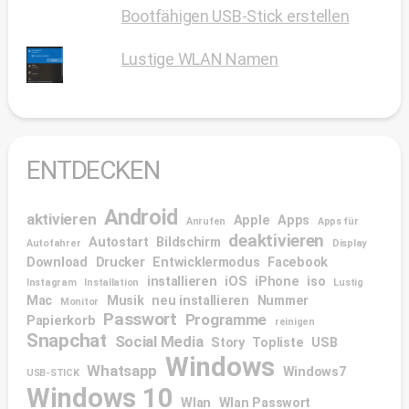
Bootfähigen USB-Stick erstellen
Lustige WLAN Namen
ENTDECKEN
Android
aktivieren
Apple
Apps
Anrufen
Apps für
deaktivieren
Autostart
Bildschirm
Autofahrer
Display
Download
Drucker
Entwicklermodus
Facebook
installieren
iOS
iPhone
iso
Instagram
Installation
Lustig
Mac
Musik
neu installieren
Nummer
Monitor
Passwort
Programme
Papierkorb
reinigen
Snapchat
Social Media
Story
Topliste
USB
Windows
Whatsapp
Windows7
USB-STICK
Windows 10
Wlan
Wlan Passwort