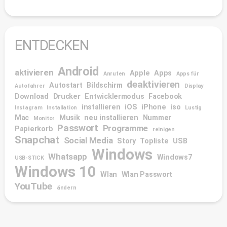
ENTDECKEN
Android
aktivieren
Apple
Apps
Anrufen
Apps für
deaktivieren
Autostart
Bildschirm
Autofahrer
Display
Download
Drucker
Entwicklermodus
Facebook
installieren
iOS
iPhone
iso
Instagram
Installation
Lustig
Mac
Musik
neu installieren
Nummer
Monitor
Passwort
Programme
Papierkorb
reinigen
Snapchat
Social Media
Story
Topliste
USB
Windows
Whatsapp
Windows7
USB-STICK
Windows 10
Wlan
Wlan Passwort
YouTube
ändern