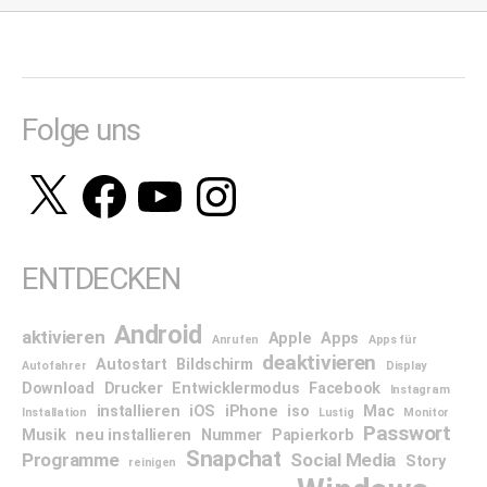
Folge uns
X
Facebook
YouTube
Instagram
ENTDECKEN
Android
aktivieren
Apple
Apps
Anrufen
Apps für
deaktivieren
Autostart
Bildschirm
Autofahrer
Display
Download
Drucker
Entwicklermodus
Facebook
Instagram
installieren
iOS
iPhone
iso
Mac
Installation
Lustig
Monitor
Passwort
Musik
neu installieren
Nummer
Papierkorb
Snapchat
Programme
Social Media
Story
reinigen