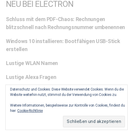
NEU BEI ELECTRON
Schluss mit dem PDF-Chaos: Rechnungen
blitzschnell nach Rechnungsnummer umbenennen
Windows 10 installieren: Bootfähigen USB-Stick
erstellen
Lustige WLAN Namen
Lustige Alexa Fragen
Datenschutz und Cookies: Diese Website verwendet Cookies. Wenn du die
Zwischenablage unter Windows 10 aktivieren: Eine
Website weiterhin nutzt, stimmst du der Verwendung von Cookies zu.
Schritt-für-Schritt-Anleitung
Weitere Informationen, beispielsweise zur Kontrolle von Cookies, findest du
hier:
Cookie-Richtlinie
© 2026
Electron
Datenschutz
Melden
Impressum