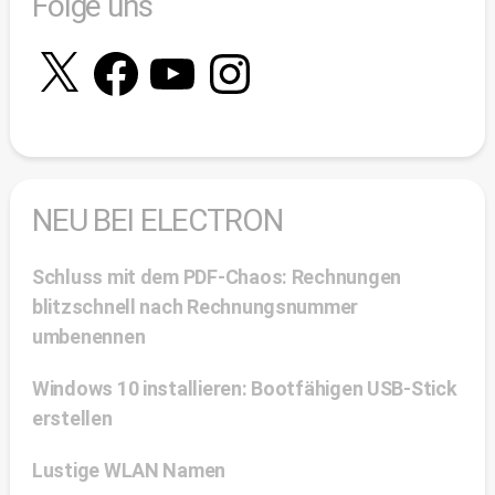
Folge uns
X
Facebook
YouTube
Instagram
NEU BEI ELECTRON
Schluss mit dem PDF-Chaos: Rechnungen
blitzschnell nach Rechnungsnummer
umbenennen
Windows 10 installieren: Bootfähigen USB-Stick
erstellen
Lustige WLAN Namen