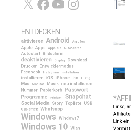
ENTDECKEN
Android
aktivieren
Anrufen
Apple
Apps
Apps für
Autofahrer
Autostart
Bildschirm
deaktivieren
Download
Display
Drucker
Entwicklermodus
Facebook
Instagram
Installation
installieren
iOS
iPhone
iso
Lustig
Mac
Musik
neu installieren
Monitor
Passwort
Nummer
Papierkorb
Snapchat
Programme
*AFFI
reinigen
Social Media
Story
Topliste
USB
Links, a
Whatsapp
USB-STICK
Affiliat
Windows
Windows7
Link ei
Windows 10
Vermitt
Wlan