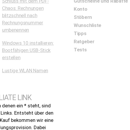
Schluss mit dem PDF-
Gutscheine und Rabatte
Chaos: Rechnungen
Konto
blitzschnell nach
Stöbern
Rechnungsnummer
Wunschliste
umbenennen
Tipps
Ratgeber
Windows 10 installieren:
Tests
Bootfähigen USB-Stick
erstellen
Lustige WLAN Namen
LIATE LINK
n denen ein * steht, sind
e Links. Entsteht über den
n Kauf bekommen wir eine
lungsprovision. Dabei