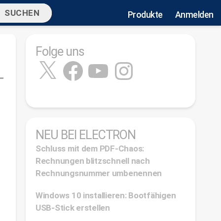
Produkte
Anmelden
Folge uns
X
Facebook
YouTube
Instagram
NEU BEI ELECTRON
Schluss mit dem PDF-Chaos:
Rechnungen blitzschnell nach
Rechnungsnummer umbenennen
Windows 10 installieren: Bootfähigen
USB-Stick erstellen