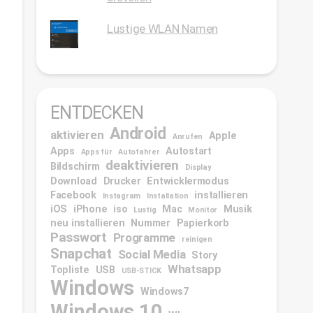
Lustige WLAN Namen
ENTDECKEN
Android
aktivieren
Apple
Anrufen
Apps
Autostart
Apps für
Autofahrer
deaktivieren
Bildschirm
Display
Download
Drucker
Entwicklermodus
Facebook
installieren
Instagram
Installation
iOS
iPhone
iso
Mac
Musik
Lustig
Monitor
neu installieren
Nummer
Papierkorb
Passwort
Programme
reinigen
Snapchat
Social Media
Story
Whatsapp
Topliste
USB
USB-STICK
Windows
Windows7
Windows 10