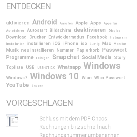
ENTDECKEN
Android
aktivieren
Apple
Apps
Anrufen
Apps für
deaktivieren
Autostart
Bildschirm
Autofahrer
Display
Download
Drucker
Entwicklermodus
Facebook
Instagram
installieren
iOS
iPhone
iso
Mac
Installation
Lustig
Monitor
Passwort
Musik
neu installieren
Nummer
Papierkorb
Snapchat
Programme
Social Media
Story
reinigen
Windows
Whatsapp
Topliste
USB
USB-STICK
Windows 10
Windows7
Wlan
Wlan Passwort
YouTube
ändern
VORGESCHLAGEN
Schluss mit dem PDF-Chaos:
Rechnungen blitzschnell nach
Rechnungsnummer umbenennen