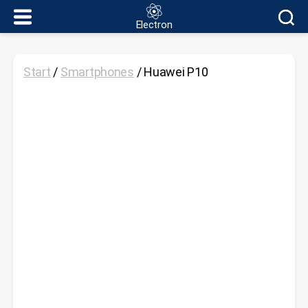
Electron
Electron
Start
/
Smartphones
/ Huawei P10