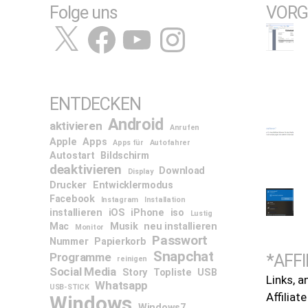
Folge uns
VORG
X
Facebook
YouTube
Instagram
ENTDECKEN
Android
aktivieren
Anrufen
Apple
Apps
Apps für
Autofahrer
Autostart
Bildschirm
deaktivieren
Download
Display
Drucker
Entwicklermodus
Facebook
Instagram
Installation
installieren
iOS
iPhone
iso
Lustig
Mac
Musik
neu installieren
Monitor
Passwort
Nummer
Papierkorb
Snapchat
Programme
*AFFI
reinigen
Social Media
Story
Topliste
USB
Links, a
Whatsapp
USB-STICK
Affiliat
Windows
Windows7