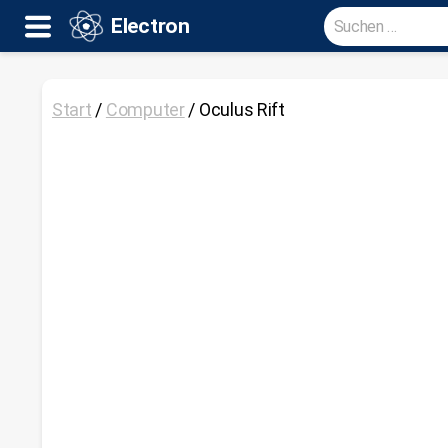
Suche
Electron
nach:
Electron
Start
/
Computer
/ Oculus Rift