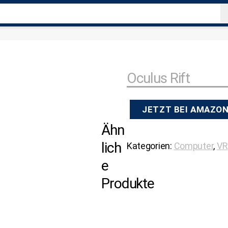
Oculus Rift
JETZT BEI AMAZO
Ähn
lich
Kategorien:
Computer
,
VR
e
Produkte