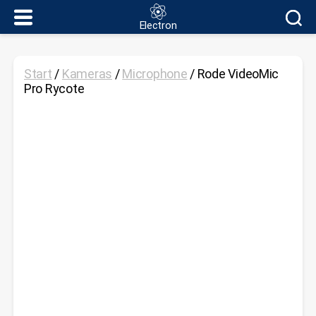
Electron
Electron
Start
/
Kameras
/
Microphone
/ Rode VideoMic
Pro Rycote