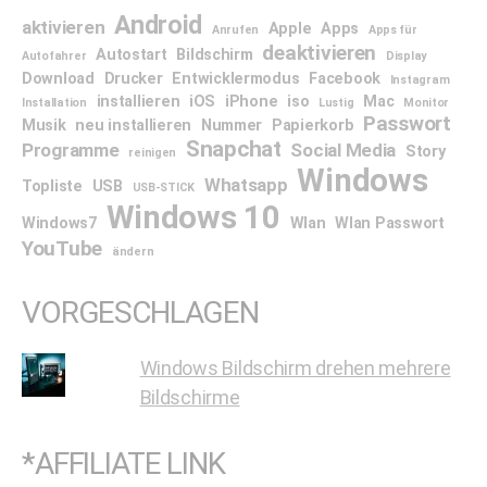
Android
aktivieren
Apple
Apps
Anrufen
Apps für
deaktivieren
Autostart
Bildschirm
Autofahrer
Display
Download
Drucker
Entwicklermodus
Facebook
Instagram
installieren
iOS
iPhone
iso
Mac
Installation
Lustig
Monitor
Passwort
Musik
neu installieren
Nummer
Papierkorb
Snapchat
Programme
Social Media
Story
reinigen
Windows
Whatsapp
Topliste
USB
USB-STICK
Windows 10
Windows7
Wlan
Wlan Passwort
YouTube
ändern
VORGESCHLAGEN
Windows Bildschirm drehen mehrere
Bildschirme
*AFFILIATE LINK