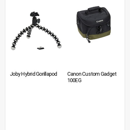
Joby Hybrid Gorillapod
Canon Custom Gadget
100EG
JETZT BEI
JETZT BEI
JETZT BEI
JETZT BEI
AMAZON
AMAZON
AMAZON
AMAZON
ANSEHEN
ANSEHEN
ANSEHEN
ANSEHEN