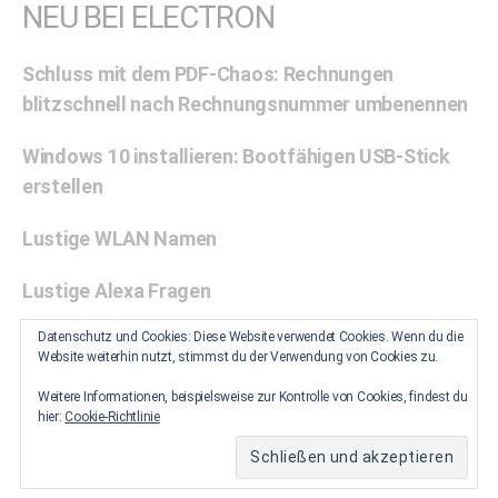
NEU BEI ELECTRON
Schluss mit dem PDF-Chaos: Rechnungen
blitzschnell nach Rechnungsnummer umbenennen
Windows 10 installieren: Bootfähigen USB-Stick
erstellen
Lustige WLAN Namen
Lustige Alexa Fragen
Datenschutz und Cookies: Diese Website verwendet Cookies. Wenn du die
Zwischenablage unter Windows 10 aktivieren: Eine
Website weiterhin nutzt, stimmst du der Verwendung von Cookies zu.
Schritt-für-Schritt-Anleitung
Weitere Informationen, beispielsweise zur Kontrolle von Cookies, findest du
hier:
Cookie-Richtlinie
© 2026
Electron
Datenschutz
Melden
Impressum