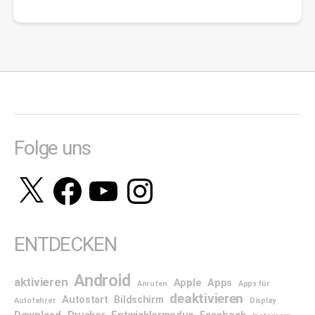
Folge uns
X
Facebook
YouTube
Instagram
ENTDECKEN
Android
aktivieren
Apple
Apps
Anrufen
Apps für
deaktivieren
Autostart
Bildschirm
Autofahrer
Display