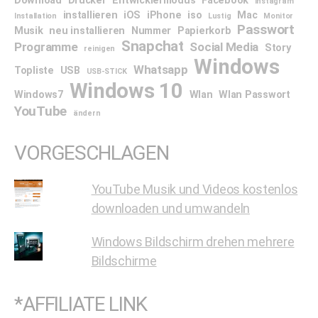
Download
Drucker
Entwicklermodus
Facebook
Instagram
installieren
iOS
iPhone
iso
Mac
Installation
Lustig
Monitor
Passwort
Musik
neu installieren
Nummer
Papierkorb
Snapchat
Programme
Social Media
Story
reinigen
Windows
Whatsapp
Topliste
USB
USB-STICK
Windows 10
Windows7
Wlan
Wlan Passwort
YouTube
ändern
VORGESCHLAGEN
YouTube Musik und Videos kostenlos
downloaden und umwandeln
Windows Bildschirm drehen mehrere
Bildschirme
*AFFILIATE LINK