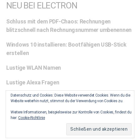
NEU BEI ELECTRON
Schluss mit dem PDF-Chaos: Rechnungen
blitzschnell nach Rechnungsnummer umbenennen
Windows 10 installieren: Bootfähigen USB-Stick
erstellen
Lustige WLAN Namen
Lustige Alexa Fragen
Datenschutz und Cookies: Diese Website verwendet Cookies. Wenn du die
Zwischenablage unter Windows 10 aktivieren: Eine
Website weiterhin nutzt, stimmst du der Verwendung von Cookies zu.
Schritt-für-Schritt-Anleitung
Weitere Informationen, beispielsweise zur Kontrolle von Cookies, findest du
hier:
Cookie-Richtlinie
© 2026
Electron
Datenschutz
Melden
Impressum