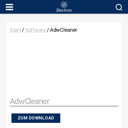
Electron
Electron
Start
/
Software
/ AdwCleaner
AdwCleaner
ZUM DOWNLOAD