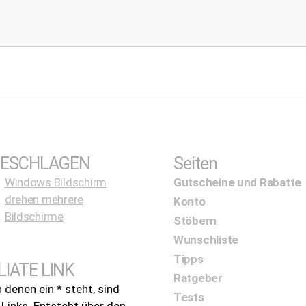
ESCHLAGEN
Seiten
Windows Bildschirm
Gutscheine und Rabatte
drehen mehrere
Konto
Bildschirme
Stöbern
Wunschliste
Tipps
LIATE LINK
Ratgeber
n denen ein * steht, sind
Tests
e Links. Entsteht über den