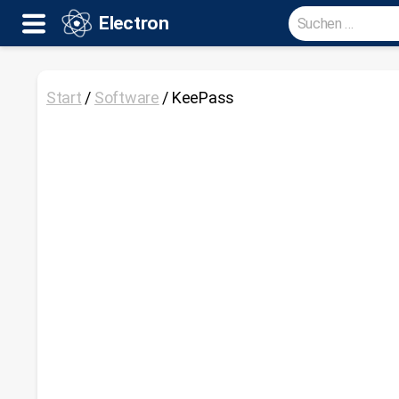
Suche
Electron
nach:
Electron
Start
/
Software
/ KeePass