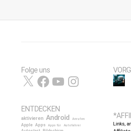
Folge uns
VORG
X
Facebook
YouTube
Instagram
ENTDECKEN
*AFFI
Android
aktivieren
Anrufen
Links, a
Apple
Apps
Apps für
Autofahrer
Affiliat
Autostart
Bildschirm