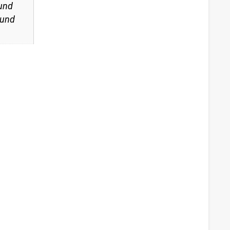
 und
 und