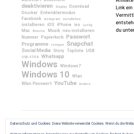
deaktivieren
Download
Link ei
Display
Drucker
Entwicklermodus
Vermitt
Facebook
Instagram
Installation
entsteh
installieren
iOS
iPhone
iso
Lustig
du unte
Mac
Musik
neu installieren
Monitor
Passwort
Nummer
Papierkorb
Snapchat
Programme
reinigen
Social Media
Story
Topliste
USB
Whatsapp
USB-STICK
Windows
Windows7
Windows 10
Wlan
YouTube
Wlan Passwort
ändern
Datenschutz und Cookies: Diese Website verwendet Cookies. Wenn du die Websi
© 2026
Electron
Datenschutz
Melden
Impr