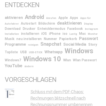
ENTDECKEN
Android
aktivieren
Apple
Apps
Anrufen
Apps für
deaktivieren
Autostart
Bildschirm
Autofahrer
Display
Download
Drucker
Entwicklermodus
Facebook
Instagram
installieren
iOS
iPhone
iso
Mac
Installation
Lustig
Monitor
Passwort
Musik
neu installieren
Nummer
Papierkorb
Snapchat
Programme
Social Media
Story
reinigen
Windows
Whatsapp
Topliste
USB
USB-STICK
Windows 10
Windows7
Wlan
Wlan Passwort
YouTube
ändern
VORGESCHLAGEN
Schluss mit dem PDF-Chaos:
Rechnungen blitzschnell nach
Rechnungsnummer umbenennen