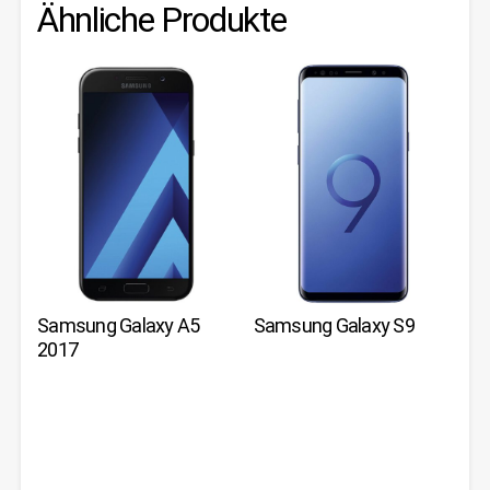
Ähnliche Produkte
Samsung Galaxy A5
Samsung Galaxy S9
2017
JETZT BEI
JETZT BEI
JETZT BEI
JETZT BEI
AMAZON
AMAZON
AMAZON
AMAZON
ANSEHEN
ANSEHEN
ANSEHEN
ANSEHEN